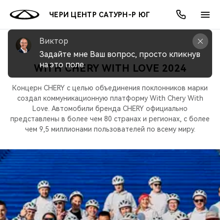
ЧЕРИ ЦЕНТР САТУРН-Р ЮГ
Виктор
Задайте мне Ваш вопрос, просто кликнув 
на это поле
WITH CHERY WITH LOVE 2024
ОНЛАЙН СЕРВИСЫ
ПОКУПАТЕЛЯМ
ВЛАДЕЛЬЦАМ
О КОМПАНИИ
МИР CHERY
МОДЕЛИ
АКЦИИ
Концерн CHERY с целью объединения поклонников марки
ВЫБОР И ПОКУПКА
СЕРВИС
АКСЕССУАРЫ
ВЫГОДЫ И АКЦИИ
ВЫБОР И ПОКУПКА
О НАС
создал коммуникационную платформу With Chery With
ВСЕ МОДЕЛИ
Love. Автомобили бренда CHERY официально
представлены в более чем 80 странах и регионах, с более
КРЕДИТ И СТРАХОВАНИЕ
ЗАПЧАСТИ И АКСЕССУАРЫ
О БРЕНДЕ
КРЕДИТ
МЫ В СОЦСЕТЯХ
КРОССОВЕРЫ
чем 9,5 миллионами пользователей по всему миру.
ПОДДЕРЖКА
CHERY В СОЦСЕТЯХ
СЕДАНЫ
CHERY CONNECT
ЛЮДИ CHERY
НОВИНКИ
БЛАГОТВОРИТЕЛЬНОСТЬ