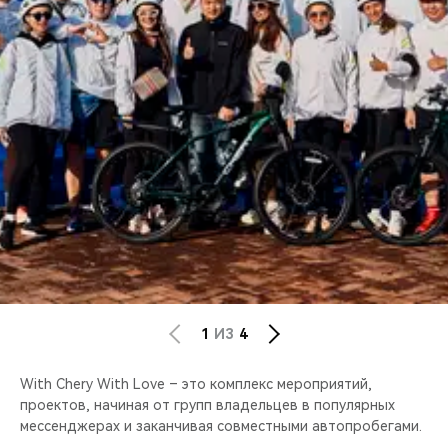
CHERY REMOTE
CHERY И СПОРТ
НАШИ МЕРОПРИЯТИЯ
ВИДЕООБЗОРЫ
CHERY ДЛЯ ДЕТЕЙ
1
ИЗ
4
With Chery With Love – это комплекс мероприятий,
проектов, начиная от групп владельцев в популярных
мессенджерах и заканчивая совместными автопробегами.