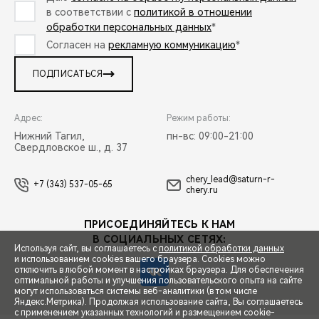
в соответствии с
политикой в отношении
обработки персональных данных
*
Согласен на
рекламную коммуникацию
*
ПОДПИСАТЬСЯ
Адрес:
Режим работы:
Нижний Тагил,
пн-вс: 09:00-21:00
Свердловское ш., д. 37
chery_lead@saturn-r-
+7 (343) 537-05-65
chery.ru
ПРИСОЕДИНЯЙТЕСЬ К НАМ
В СОЦИАЛЬНЫХ СЕТЯХ:
Используя сайт, вы соглашаетесь с
политикой обработки данных
и использованием cookies вашего браузера. Cookies можно
отключить в любой момент в настройках браузера. Для обеспечения
оптимальной работы и улучшения пользовательского опыта на сайте
могут использоваться системы веб-аналитики (в том числе
СПЕЦПРЕДЛОЖЕНИЯ
Яндекс.Метрика). Продолжая использование сайта, Вы соглашаетесь
с применением указанных технологий и размещением cookie-