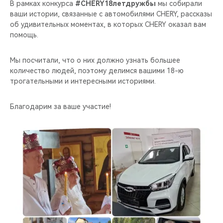
CHERY REMOTE
В рамках конкурса
#CHERY18летдружбы
мы собирали
ваши истории, связанные с автомобилями CHERY, рассказы
об удивительных моментах, в которых CHERY оказал вам
CHERY И СПОРТ
помощь.
НАШИ МЕРОПРИЯТИЯ
Мы посчитали, что о них должно узнать большее
количество людей, поэтому делимся вашими 18-ю
ВИДЕООБЗОРЫ
трогательными и интересными историями.
CHERY ДЛЯ ДЕТЕЙ
Благодарим за ваше участие!