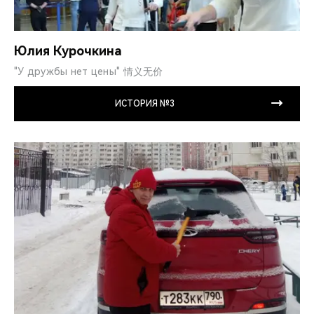
Юлия Курочкина
"У дружбы нет цены" 情义无价
ИСТОРИЯ №3