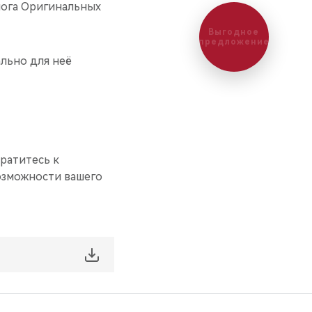
лога Оригинальных
Выгодное
предложение
льно для неё
братитесь к
возможности вашего