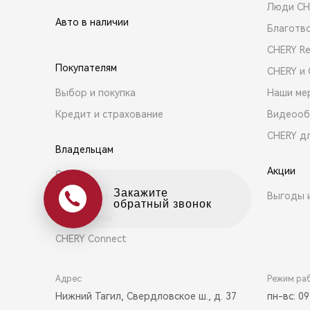
Люди CH
Авто в наличии
Благотв
CHERY R
Покупателям
CHERY и
Выбор и покупка
Наши ме
Кредит и страхование
Видеооб
CHERY д
Владельцам
Акции
Сервис
Оцените свой авто
Запчасти и аксессуары
Выгоды 
в обмен на новый
Поддержка
CHERY Connect
Адрес:
Режим ра
Нижний Тагил, Свердловское ш., д. 37
пн-вс: 09