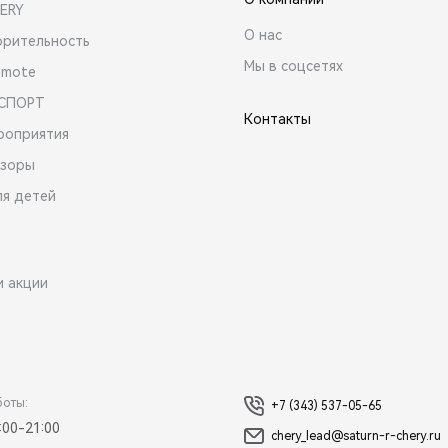
ERY
О нас
орительность
Мы в соцсетях
emote
 СПОРТ
Контакты
роприятия
зоры
ля детей
и акции
боты:
+7 (343) 537-05-65
:00-21:00
chery_lead@saturn-r-chery.ru