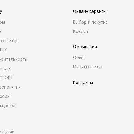
y
Онлайн сервисы
ары
Выбор и покупка
е
Кредит
соцсетях
О компании
ERY
О нас
орительность
Мы в соцсетях
emote
 СПОРТ
Контакты
роприятия
зоры
ля детей
и акции