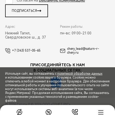
Согласен на
рекламную коммуникацию
*
ПОДПИСАТЬСЯ
Адрес:
Режим работы:
Нижний Тагил,
пн-вс: 09:00-21:00
Свердловское ш., д. 37
chery_lead@saturn-r-
+7 (343) 537-05-65
chery.ru
ПРИСОЕДИНЯЙТЕСЬ К НАМ
В СОЦИАЛЬНЫХ СЕТЯХ:
Используя сайт, вы соглашаетесь с
политикой обработки данных
и использованием cookies вашего браузера. Cookies можно
отключить в любой момент в настройках браузера. Для обеспечения
оптимальной работы и улучшения пользовательского опыта на сайте
могут использоваться системы веб-аналитики (в том числе
СПЕЦПРЕДЛОЖЕНИЯ
Яндекс.Метрика). Продолжая использование сайта, Вы соглашаетесь
с применением указанных технологий и размещением cookie-
файлов.
© 2026 Сатурн Р
© 2026 ООО «ТЕНЕТ РУС»
ЗАПИСЬ НА ТЕСТ-ДРАЙВ
ПРАВОВАЯ ИНФОРМАЦИЯ
КОНТАКТЫ
КЛИЕНТСКАЯ ПОДДЕРЖКА
ПРИНЯТЬ