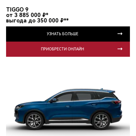
CHERY REMOTE
TIGGO 9
от 3 885 000 ₽*
CHERY И СПОРТ
выгода до 350 000 ₽**
НАШИ МЕРОПРИЯТИЯ
УЗНАТЬ БОЛЬШЕ
ВИДЕООБЗОРЫ
ПРИОБРЕСТИ ОНЛАЙН
CHERY ДЛЯ ДЕТЕЙ